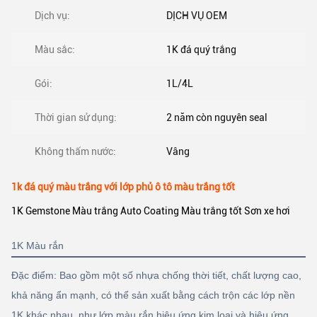
Dịch vụ:
DỊCH VỤ OEM
Màu sắc:
1K đá quý trắng
Gói:
1L/4L
Thời gian sử dụng:
2 năm còn nguyên seal
Không thấm nước:
Vâng
1k đá quý màu trắng với lớp phủ ô tô màu trắng tốt
1K Gemstone Màu trắng Auto Coating Màu trắng tốt Sơn xe hơi
1K Màu rắn
Đặc điểm: Bao gồm một số nhựa chống thời tiết, chất lượng cao,
khả năng ẩn mạnh, có thể sản xuất bằng cách trộn các lớp nền
1K khác nhau. như lớp màu rắn,hiệu ứng kim loại và hiệu ứng