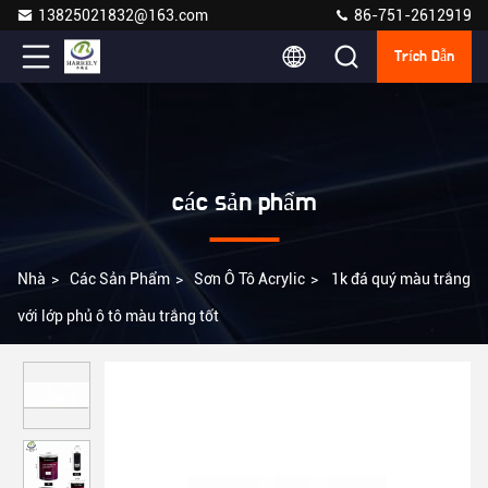
13825021832@163.com
86-751-2612919
Trích Dẫn
các sản phẩm
Nhà
>
Các Sản Phẩm
>
Sơn Ô Tô Acrylic
>
1k đá quý màu trắng
với lớp phủ ô tô màu trắng tốt