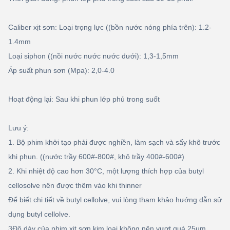
Caliber xịt sơn: Loại trọng lực ((bồn nước nóng phía trên): 1.2-
1.4mm
Loại siphon ((nồi nước nước nước dưới): 1,3-1,5mm
Áp suất phun sơn (Mpa): 2,0-4.0
Hoạt động lại: Sau khi phun lớp phủ trong suốt
Lưu ý:
1. Bộ phim khởi tạo phải được nghiền, làm sạch và sấy khô trước
khi phun. ((nước trầy 600#-800#, khô trầy 400#-600#)
2. Khi nhiệt độ cao hơn 30
°C, một lượng thích hợp của butyl
cellosolve nên được thêm vào khi thinner
Để biết chi tiết về butyl cellolve, vui lòng tham khảo hướng dẫn sử
dụng butyl cellolve.
3Độ dày của phim xịt sơn kim loại không nên vượt quá 25um,