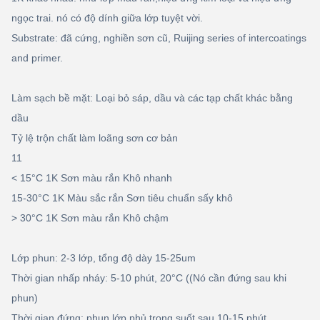
ngọc trai. nó có độ dính giữa lớp tuyệt vời.
Substrate: đã cứng, nghiền sơn cũ, Ruijing series of intercoatings
and primer.
Làm sạch bề mặt: Loại bỏ sáp, dầu và các tạp chất khác bằng
dầu
Tỷ lệ trộn chất làm loãng sơn cơ bản
11
< 15°C 1K Sơn màu rắn Khô nhanh
15-30°C 1K Màu sắc rắn Sơn tiêu chuẩn sấy khô
> 30°C 1K Sơn màu rắn Khô chậm
Lớp phun: 2-3 lớp, tổng độ dày 15-25um
Thời gian nhấp nháy: 5-10 phút, 20
°C ((Nó cần đứng sau khi
phun)
Thời gian đứng: phun lớp phủ trong suốt sau 10-15 phút.